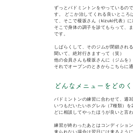
ずっとバドミントンをやっているの
す。 どこか治してくれる良いところ
て、そこで榎坂さん（kizuki代表）
そこで身体の調子を診てもらって、
です。
しばらくして、そのジムが閉鎖され
聞いて、絶対行きますって（笑）
他の会員さんも榎坂さんに（ジムを
それでオープンのときからこちらに
どんなメニューをどのく
バドミントンの練習に合わせて、週3
いつもだいたいホグレル（7種類）を
どに相談してやったほうが良いと言
練習が終わったあとはコンディショ
来られない場合は翌日には来るよう