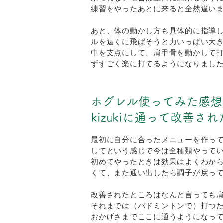
練習をやったあとに来ると全然違い
あと、体の動かし方も具体的に指導
ルを遠くに飛ばそうと力いっぱい大
中を支点にして、肩甲骨を動かして
ずすごく楽に打てるようになりまし
ホグレル使ってみた感想
kizukiに通って改善
最初に自分に合ったメニューを作って
してという感じで今は全種類やって
初めてやったときは効果はよくわか
くて、また通い出したら調子が戻っ
改善されたところはなんと言っても
それまでは（バドミントンで）打つ
おかげさまでここに通うようになっ