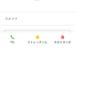
6月の休館日
【会費改定と設
お知らせ】
6/10(水) お休みさせていただ
コメント
きます。 営業案内 平日
いつも「隠れ家ス
9:00〜21:00 土日祝10:00〜
ムkizuki」をご
18:00 木曜定休日
き、誠にありがと
コメントを追加…
す 。 当ジムは「
TEL
ストレッチジム
ヨガスタジオ
え、不調を根本か
場所」として、こ
の皆さまにご愛顧
サイト利用について
｜
個人情報保護について
おります 。 この
｜
お問い合わせ
質の高いコンディ
環境を提供するた
「最新マシン」を
とにいたしました
り、これまで以上
身体の不調を根本
隠れ家ストレッチジム kizuki
きる体制を整えて